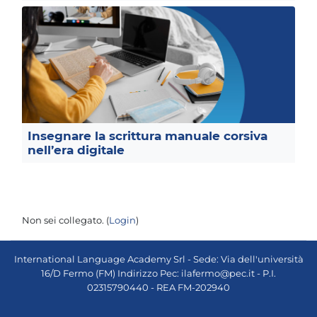
Insegnare la scrittura manuale corsiva
nell’era digitale
Non sei collegato. (
Login
)
International Language Academy Srl - Sede: Via dell'università
16/D Fermo (FM) Indirizzo Pec: ilafermo@pec.it - P.I.
02315790440 - REA FM-202940