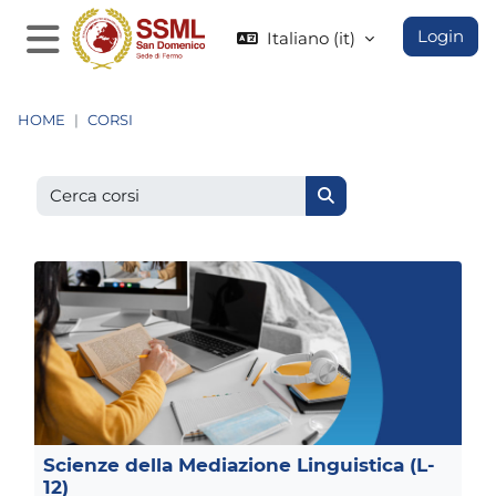
Vai al contenuto principale
Login
Italiano ‎(it)‎
Pannello laterale
HOME
CORSI
Cerca corsi
Cerca corsi
Scienze della Mediazione Linguistica (L-
12)